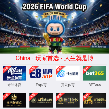
:(
模板页面走
丢了
很抱歉，您正在寻
找的页面暂时无法
CHINA·yh533388
访问