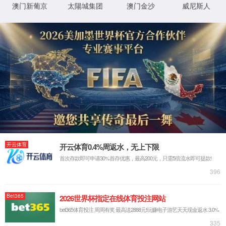
重量级研发平台！
时间：2025-08-23 访问量：3792
日前，yh533388银河官网组建的“韶关市集成电路先
进材料重点实验室”已获得韶关市科技局认定。
该实验室以高性能靶材（集成电路高纯铜靶材等）、高
性能金属（高纯铜及铜合金材料等）、前沿科技领域的关键
材料和核心零部件（集成电路磷铜阳极、无人机超导线束、
机器人关键零部件等）、检测分析技术为主要研发方向，攻
克“卡脖子”技术，实现国产化替代。
实验室的定位是粤北地区首家集成电路材料综合创新平
台、产学研用融合发展的示范平台，推动韶关市形成集成电
路材料产业集群，实现产业升级，助力广东省发展集成电路