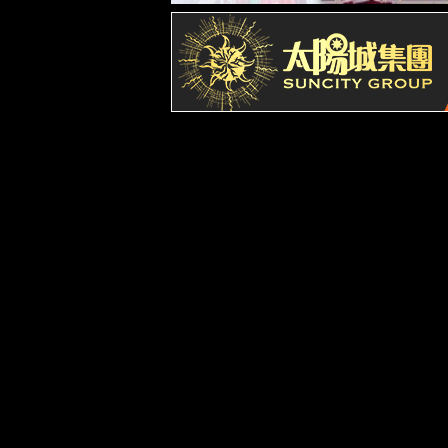
文宏福对Laurent Legodec一行
和核心零部件三大板块，产品广泛应用于集成