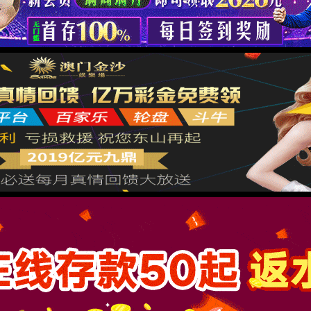
事Laurent Legodec到访
时间：2026-03-18 访问量：2564
nt Legodec莅临yh533388银河官网（下称“yh533388
次同行的还有，法国驻广州总领事馆经济领事Camille Fourme