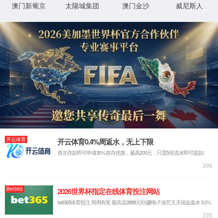
长方伟超、统计办主任方志超
一行莅临yh533388银河官网
东莞厚街生产基地调研
时间：2022-06-30 访问量：7895
2022年6月30日，厚街镇镇长陈尚荣、经发局局长方
伟超、统计办主任方志超等一行领导来访yh533388银河官
网东莞厚街生产基地-东莞市欧莱溅射靶材有限公司，
yh533388银河官网副总经理李正昌和品质部经理郭文明对
到访的领导表示热烈欢迎并详细介绍了公司的发展历史、产
品应用、技术研发实力等情况。
陈尚荣镇长向企业了解公司产品、运营情况、近几年产
值情况和未来发展规划之后，对公司取得的成就表示充分肯
定，并对公司的未来发展非常看好，强调了目前工厂场地不
足，急需用地的需求并指示经发局领导跟进公司发展所需工