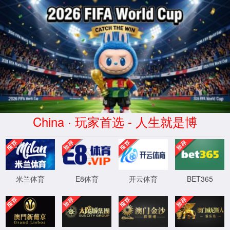
CHINA·yh533388银河-
品牌官网
公司动态
了解最新公司动态及行业资讯
全部
公司动态
行业动态
221
220
1
厚街镇镇长陈尚荣、经发局局