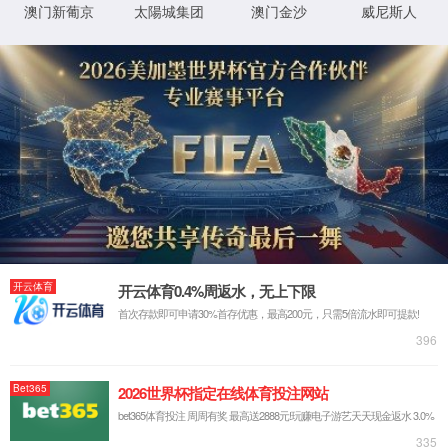
临yh533388银河官网考察调
研
时间：2022-08-05 访问量：6570
——
送法进商会进企业，促进工商联民营企业
和谐稳定发展
2022年8月5日上午，广东省工商联党组成员、专职副
主席陈继山和韶关市委统战部副部长、市工商联党组书记凌
福传，韶关市工商联党组成员、专职副主席莫志强等省、市
工商联领导一行前往yh533388银河官网考察调研，市工商
联副主席、yh533388银河官网董事长文宏福对到访的领导
表示热烈欢迎，并陪同省、市工商联领导参观了公司展厅、
欧莱材料研究院，详细介绍了公司历史、产品应用、科研技
术实力以及企业成就荣誉等情况，对省、市工商联长期支持
民营企业的和谐稳定发展表示衷心感谢。