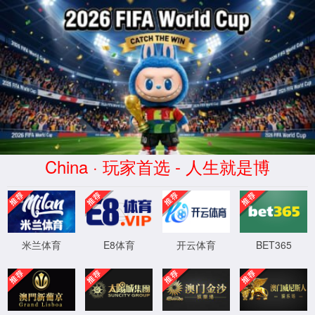
CHINA·yh533388银河-
品牌官网
公司动态
了解最新公司动态及行业资讯
全部
公司动态
行业动态
221
220
1
广东省和韶关市工商联领导莅