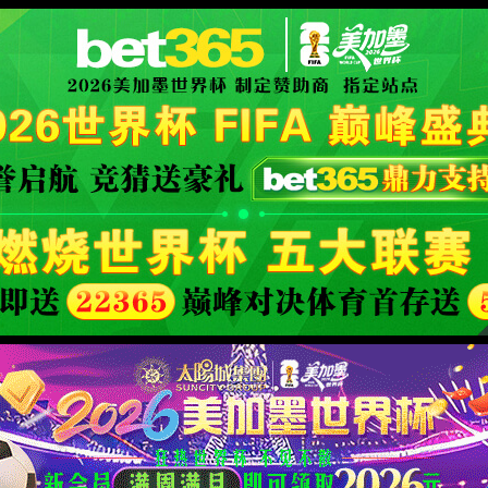
河-品牌官网
yh533388银河登录入
产品中心
新闻中
产业基
招
口
心
地
士
欧莱铟
欧莱贵金属
欧莱铜