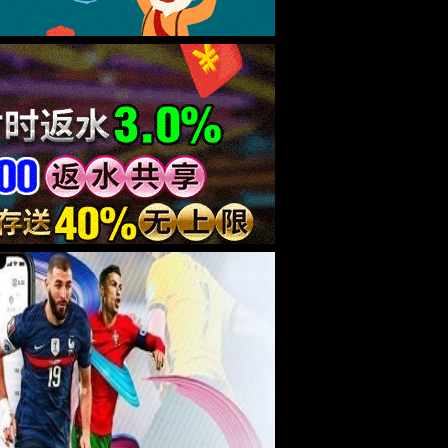
扫一扫 手机访问
at.com.cn