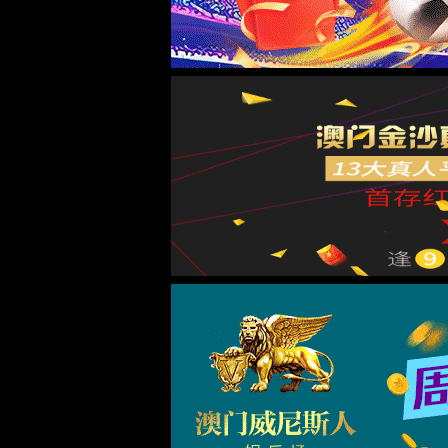
铟锭
液
4N5铟锭是纯度为
液
推荐
99.995%的高纯度金属铟制
1
品，符合 YS/T257-2009标
金
准，采用真空包装。其物理特
能
性包括银白色金···
···