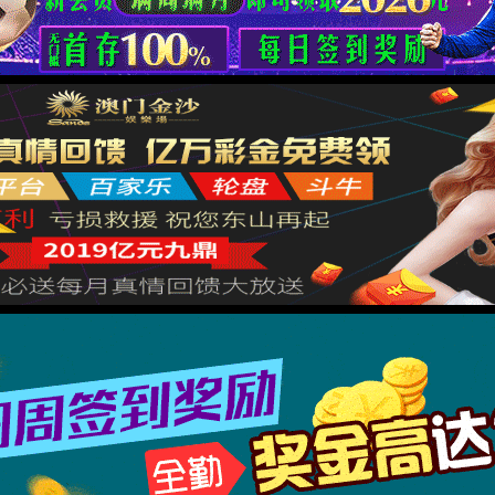
态金属
态金属，即镓基合金，是
00%金属制成的常温液态合
，以其优越的导热和导电性
而闻名，液态金属有热导率
1
首页
上一页
下一页
尾页