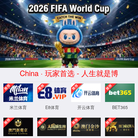
CHINA·yh533388银河-
品牌官网
公司动态
了解最新公司动态及行业资讯
全部
公司动态
行业动态
221
220
1
厚街镇镇长陈尚荣、经发···
2022-06-30