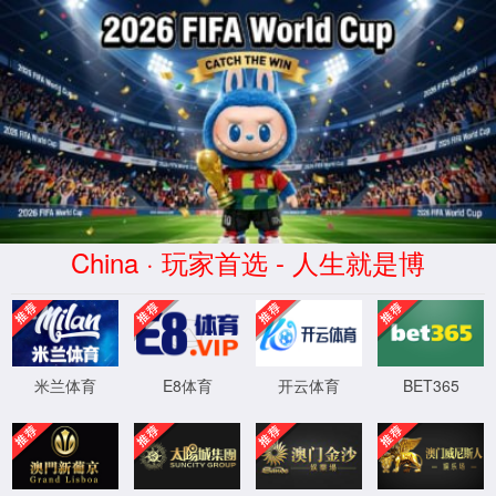
:(
模板页面走
丢了
很抱歉，您正在寻
找的页面暂时无法
CHINA·yh533388
访问