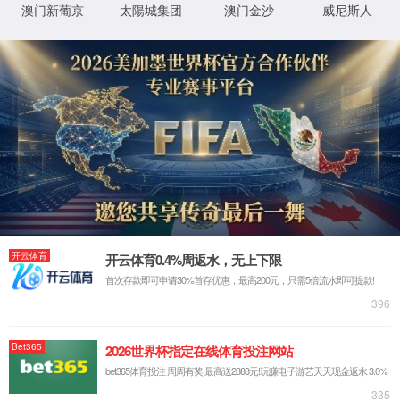
银河-品牌官网
错误信息：模板
文件不存在！
返回上页
刷新页面
返回首页
XML 地图