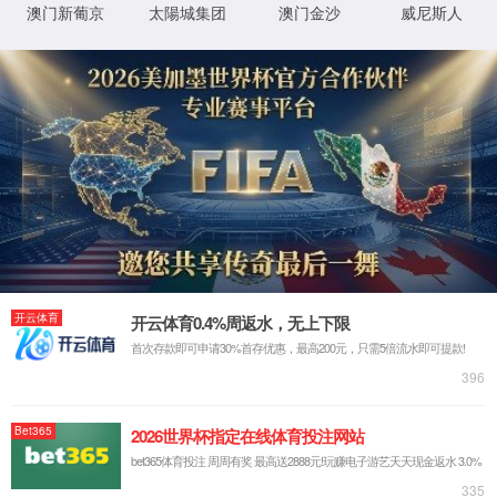
银河-品牌官网
错误信息：模板
文件不存在！
返回上页
刷新页面
返回首页
XML 地图